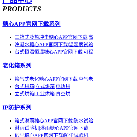
产品中心
PRODUCTS
糖心APP官网下载系列
三箱式冷热冲击糖心APP官网下载|高
冷凝水糖心APP官网下载|温湿度试验
台式恒温恒湿糖心APP官网下载|可程
老化箱系列
换气式老化糖心APP官网下载|空气老
台式烘箱|立式烘箱|电热烘
立式烘箱|工业烘箱|真空烘
IP防护系列
箱式淋雨糖心APP官网下载|防水试验
淋雨试验机|淋雨糖心APP官网下载
砂尘糖心APP官网下载|防尘试验机