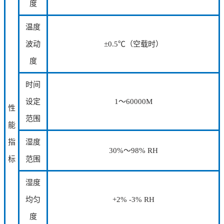
度
温度
波动
±0.5℃（空载时）
度
时间
设定
1～60000M
性
范围
能
指
湿度
30%～98% RH
标
范围
湿度
均匀
+2% -3% RH
度