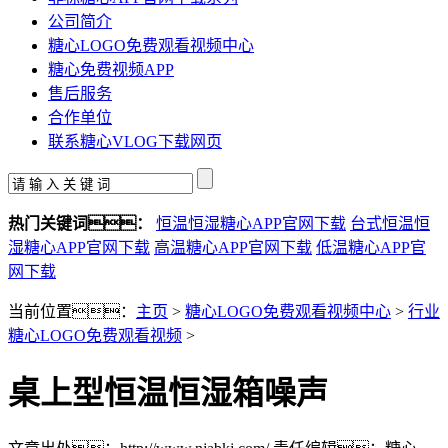
公司简介
糖心LOGO免费观看视频中心
糖心免费视频APP
售后服务
合作单位
联系糖心VLOG下载网页
热门关键词：
恒温恒湿糖心APP官网下载
台式恒温恒
湿糖心APP官网下载
高温糖心APP官网下载
低温糖心APP官
网下载
当前位置：
主页
>
糖心LOGO免费观看视频中心
>
行业
糖心LOGO免费观看视频
>
桌上型恒温恒湿箱噪声