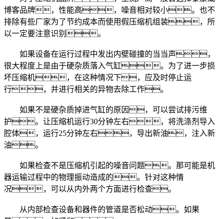
博客品牌，性能高，噪音相对较小。也不
排除有些厂家为了节约成本而使用假压缩机组装，所
以一定要注意识别。
如果设备在运行过程中发出内壁碰撞的当当声，
很大程度上是由于硬杂质落入气缸。为了进一步损
坏压缩机，在这种情况下，应及时停止运
行，并进行相关的异物去除工作。
如果不是硬杂质掉进气缸的原因，可以尝试排污维
护。让压缩机运行30分钟左右，将洗涤剂导入
腔体，运行25分钟左右，导出新油，注入新
油。
如果检查不是压缩机引起的噪音问题。那可能是机
器运输过程中的物理振动造成的。针对这种情
况，可以从内外两个方面进行检查。
从内部检查设备和器件的管道是否松动。如果